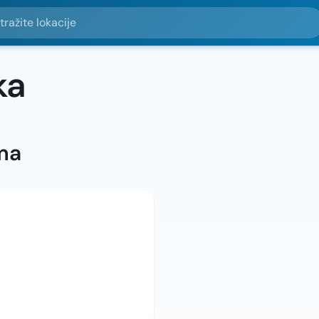
e lokacije
ka
ma