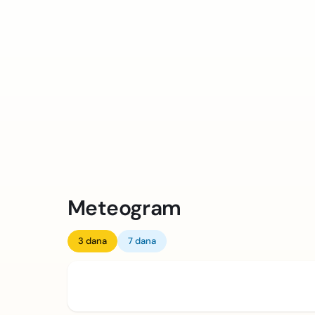
Meteogram
3 dana
7 dana