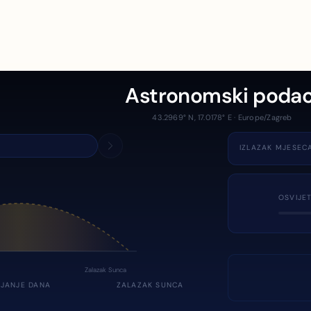
Astronomski podac
43.2969° N, 17.0178° E · Europe/Zagreb
IZLAZAK MJESEC
OSVIJE
Zalazak Sunca
JANJE DANA
ZALAZAK SUNCA