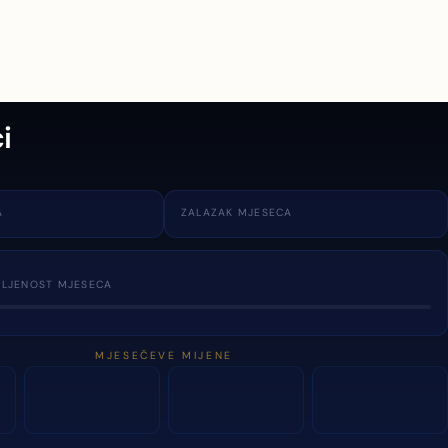
i
A
ZALAZAK MJESECA
TLJENOST MJESECA
MJESEČEVE MIJENE