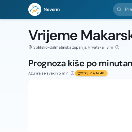
Pretražit
Neverin
Vrijeme Makars
Splitsko-dalmatinska županija, Hrvatska · 3 m
Prognoza kiše po minuta
Ažurira se svakih 5 min
Otključajte 4h