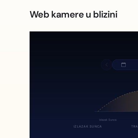
Web kamere u blizini
Izlazak Sunca
IZLAZAK SUNCA
TRA