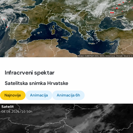
Infracrveni spektar
Satelitska snimka Hrvatske
Najnovije
Animacija
Animacija 6h