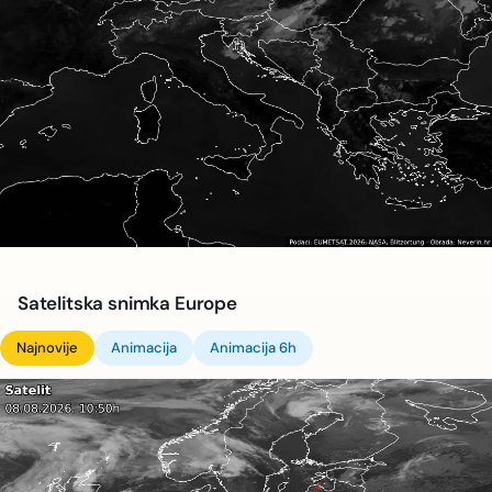
Satelitska snimka Europe
Najnovije
Animacija
Animacija 6h