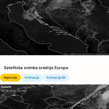
Satelitska snimka srednje Europe
Najnovije
Animacija
Animacija 6h