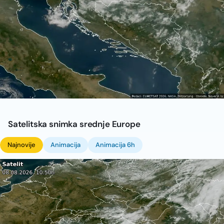
Satelitska snimka srednje Europe
Najnovije
Animacija
Animacija 6h