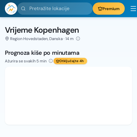
Pretražite lokacije
Premium
Vrijeme Kopenhagen
Region Hovedstaden, Danska · 14 m
Prognoza kiše po minutama
Ažurira se svakih 5 min
Otključajte 4h