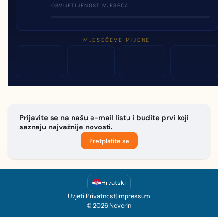
OSVIJETLJENOST MJESECA
MJESEČEVE MIJENE
Prijavite se na našu e-mail listu i budite prvi koji
saznaju najvažnije novosti.
Pretplatite se
Hrvatski
Uvjeti
|
Privatnost
|
Impressum
© 2026 Neverin