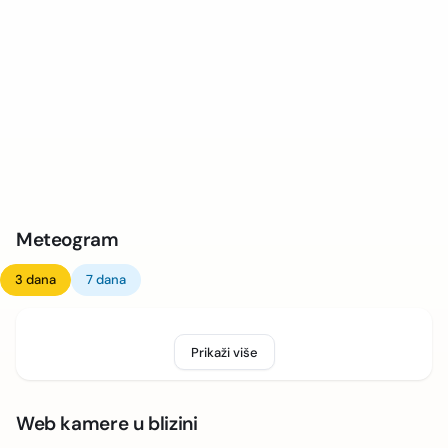
Meteogram
3 dana
7 dana
Prikaži više
Web kamere u blizini