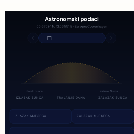
Astronomski podaci
55.6759° N, 12.5655° E · Europe/Copenhagen
Izlazak Sunca
Zalazak Sunca
IZLAZAK SUNCA
TRAJANJE DANA
ZALAZAK SUNCA
IZLAZAK MJESECA
ZALAZAK MJESECA