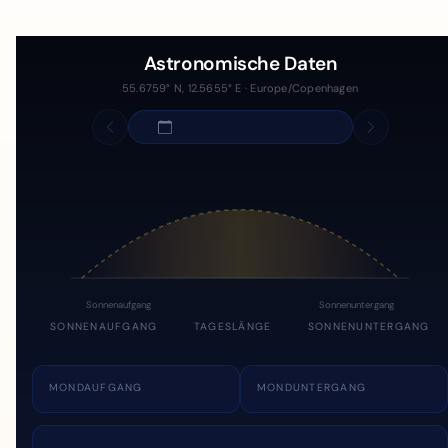
Astronomische Daten
55.6759° N, 12.5655° E · Europe/Copenhagen
Sonnenaufgang
Sonnenuntergang
SONNENAUFGANG
TAGESLÄNGE
SONNENUNTERGANG
MONDAUFGANG
MONDUNTERGANG