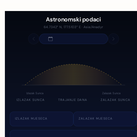
Astronomski podaci
64.7342° N, 177.5103° E · Asia/Anadyr
Izlazak Sunca
Zalazak Sunca
IZLAZAK SUNCA
TRAJANJE DANA
ZALAZAK SUNCA
IZLAZAK MJESECA
ZALAZAK MJESECA