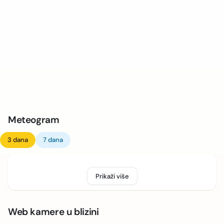
Meteogram
3 dana
7 dana
Prikaži više
Web kamere u blizini