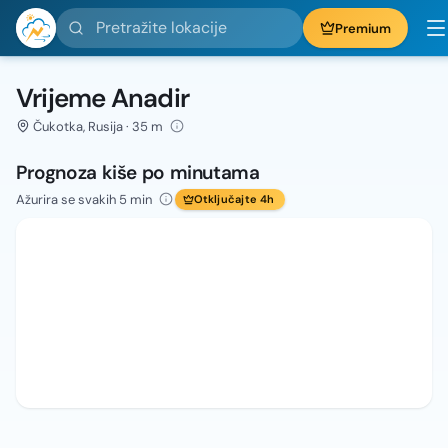
Pretražite lokacije
Premium
Vrijeme Anadir
Čukotka, Rusija · 35 m
Prognoza kiše po minutama
Ažurira se svakih 5 min
Otključajte 4h