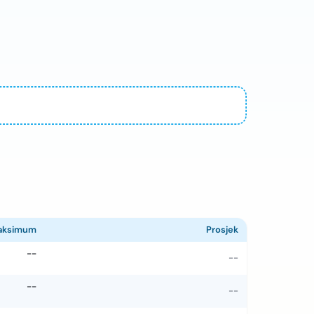
aksimum
Prosjek
--
--
--
--