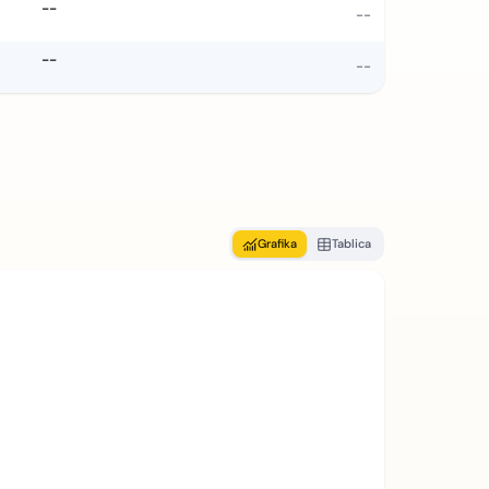
--
--
--
--
Grafika
Tablica