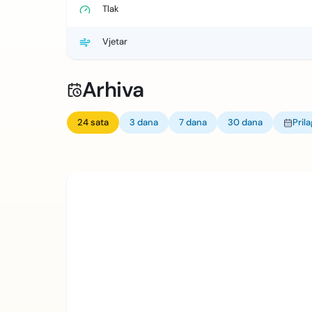
Tlak
Vjetar
Arhiva
24 sata
3 dana
7 dana
30 dana
Pril