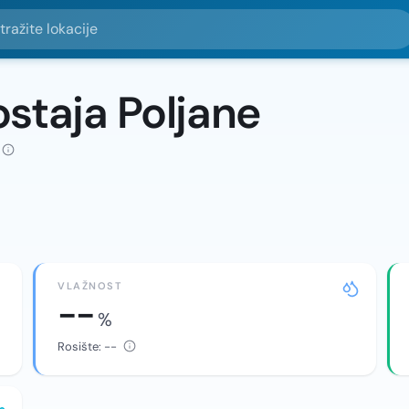
e lokacije
staja Poljane
VLAŽNOST
--
%
Rosište:
--