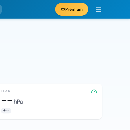
Premium
TLAK
--
hPa
--