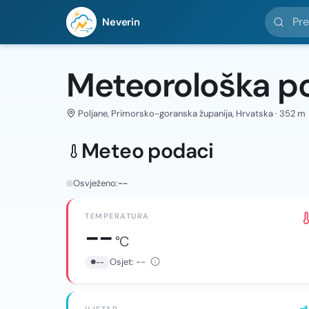
Pretražit
Neverin
Meteorološka po
Poljane, Primorsko-goranska županija, Hrvatska · 352 m
Meteo podaci
Osvježeno:
--
TEMPERATURA
--
°C
Osjet:
--
--