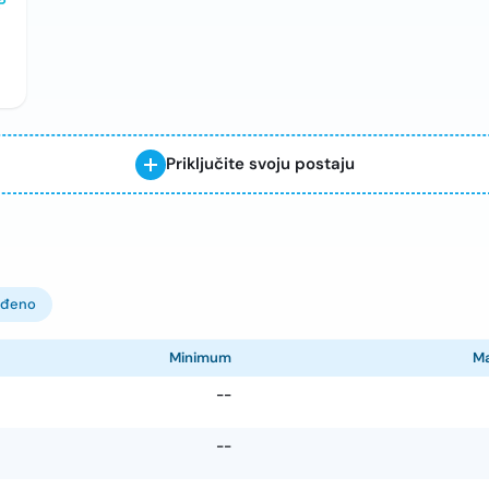
Priključite svoju postaju
ođeno
Minimum
M
--
--