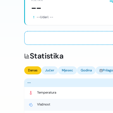
VJETAR
--
--
Udari:
--
Statistika
Danas
Jučer
Mjesec
Godina
Prilag
--
Temperatura
Vlažnost