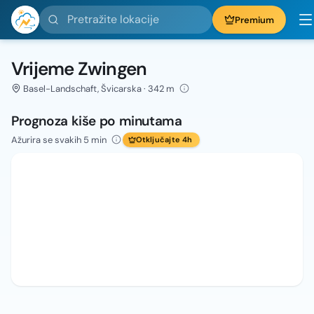
Pretražite lokacije
Premium
Vrijeme Zwingen
Basel-Landschaft, Švicarska · 342 m
Prognoza kiše po minutama
Ažurira se svakih 5 min
Otključajte 4h