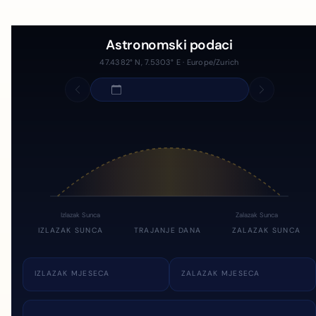
Astronomski podaci
47.4382° N, 7.5303° E · Europe/Zurich
Izlazak Sunca
Zalazak Sunca
IZLAZAK SUNCA
TRAJANJE DANA
ZALAZAK SUNCA
IZLAZAK MJESECA
ZALAZAK MJESECA