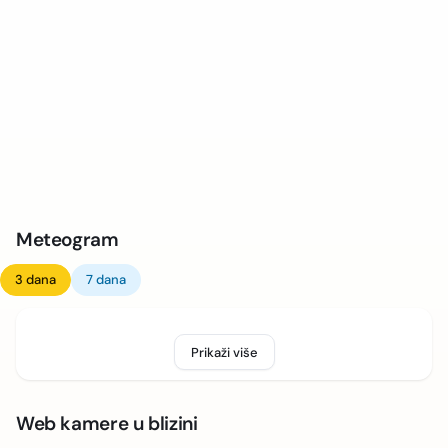
Meteogram
3 dana
7 dana
Prikaži više
Web kamere u blizini