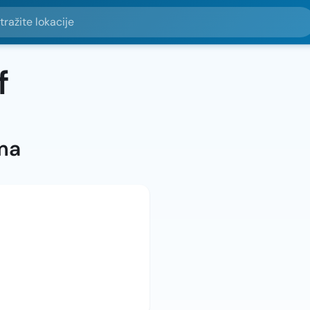
e lokacije
f
ma