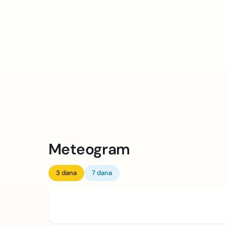
Meteogram
3 dana
7 dana