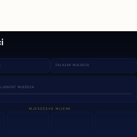
i
A
ZALAZAK MJESECA
TLJENOST MJESECA
MJESEČEVE MIJENE