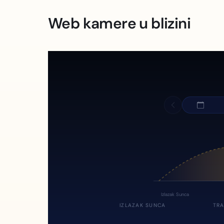
Web kamere u blizini
Izlazak Sunca
IZLAZAK SUNCA
TRA