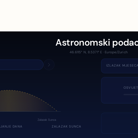
Astronomski podac
46.6115° N, 8.5371° E · Europe/Zurich
IZLAZAK MJESEC
OSVIJE
Zalazak Sunca
JANJE DANA
ZALAZAK SUNCA