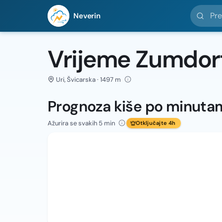
Pretražit
Neverin
Vrijeme Zumdor
Uri, Švicarska · 1497 m
Prognoza kiše po minuta
Ažurira se svakih 5 min
Otključajte 4h