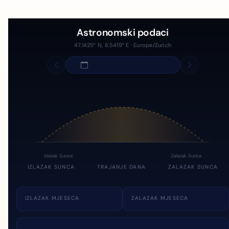
Astronomski podaci
47.1425° N, 8.5419° E · Europe/Zurich
Izlazak Sunca
Zalazak Sunca
IZLAZAK SUNCA
TRAJANJE DANA
ZALAZAK SUNCA
IZLAZAK MJESECA
ZALAZAK MJESECA