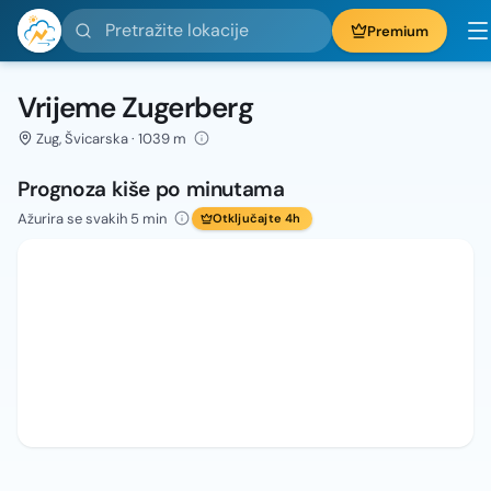
Pretražite lokacije
Premium
Vrijeme Zugerberg
Zug, Švicarska · 1039 m
Prognoza kiše po minutama
Ažurira se svakih 5 min
Otključajte 4h