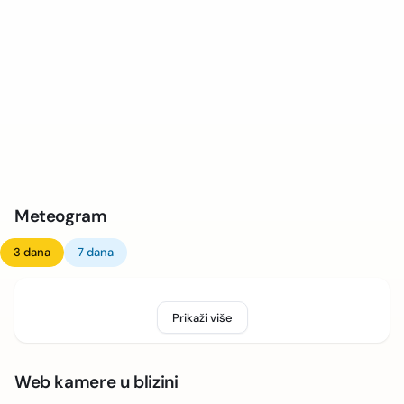
Meteogram
3 dana
7 dana
Prikaži više
Web kamere u blizini