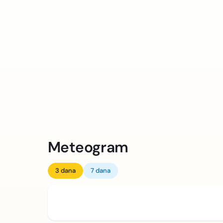
Meteogram
3 dana
7 dana