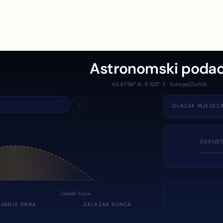
Astronomski podac
46.4796° N, 9.1128° E · Europe/Zurich
IZLAZAK MJESEC
OSVIJE
Zalazak Sunca
JANJE DANA
ZALAZAK SUNCA