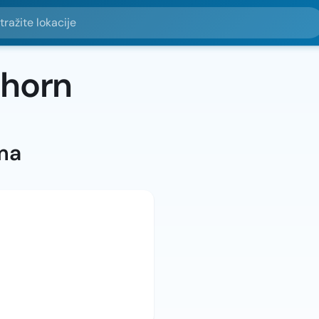
e lokacije
thorn
ma