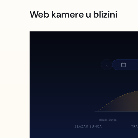
Web kamere u blizini
Izlazak Sunca
IZLAZAK SUNCA
TRA