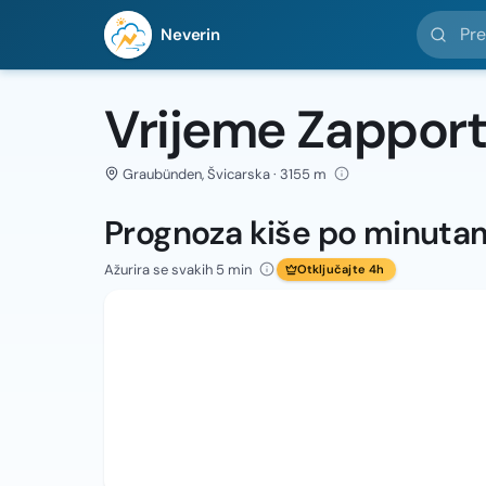
Pretražit
Neverin
Vrijeme Zappor
Graubünden, Švicarska · 3155 m
Prognoza kiše po minuta
Ažurira se svakih 5 min
Otključajte 4h