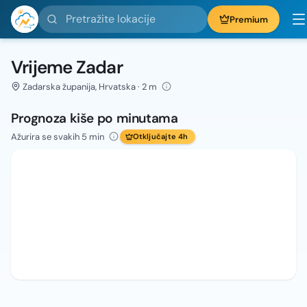
Pretražite lokacije
Premium
Vrijeme Zadar
Zadarska županija, Hrvatska · 2 m
Prognoza kiše po minutama
Ažurira se svakih 5 min
Otključajte 4h