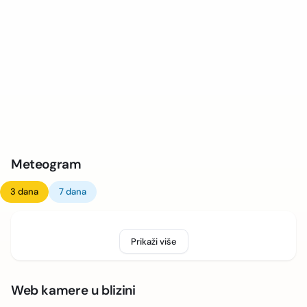
Meteogram
3 dana
7 dana
Prikaži više
Web kamere u blizini