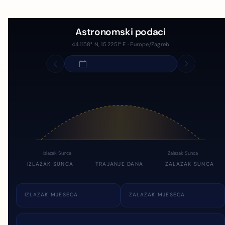
Astronomski podaci
44.1158° N, 15.2251° E · Europe/Zagreb
Izlazak Sunca
Zalazak Sunca
IZLAZAK SUNCA
TRAJANJE DANA
ZALAZAK SUNCA
IZLAZAK MJESECA
ZALAZAK MJESECA