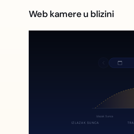
Web kamere u blizini
Izlazak Sunca
IZLAZAK SUNCA
TRA