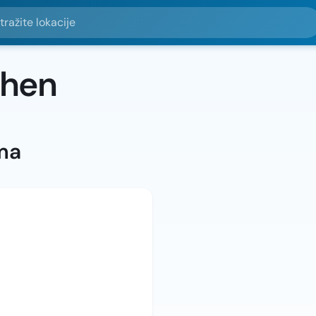
e lokacije
chen
ma