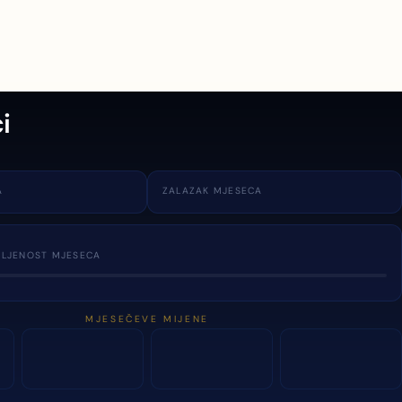
i
A
ZALAZAK MJESECA
TLJENOST MJESECA
MJESEČEVE MIJENE