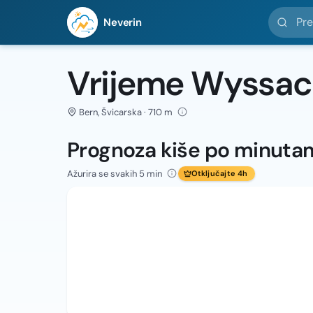
Pretražit
Neverin
Vrijeme Wyssa
Bern, Švicarska · 710 m
Prognoza kiše po minuta
Ažurira se svakih 5 min
Otključajte 4h