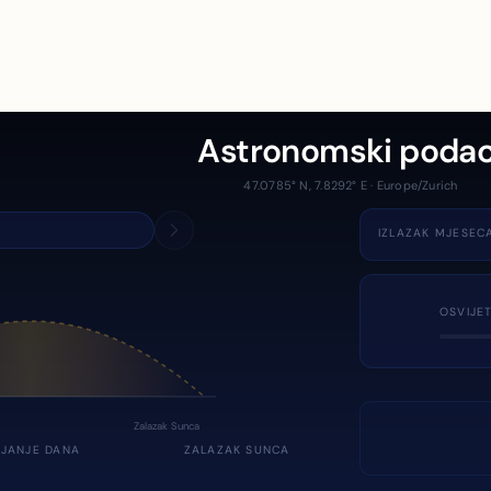
Astronomski podac
47.0785° N, 7.8292° E · Europe/Zurich
IZLAZAK MJESEC
OSVIJE
Zalazak Sunca
JANJE DANA
ZALAZAK SUNCA