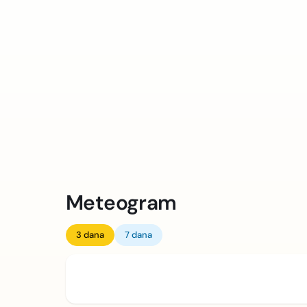
Meteogram
3 dana
7 dana