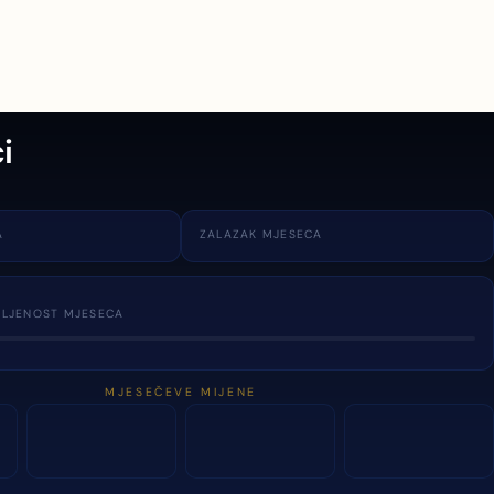
i
A
ZALAZAK MJESECA
TLJENOST MJESECA
MJESEČEVE MIJENE