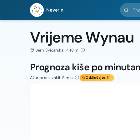
Pretražit
Neverin
Vrijeme Wynau
Bern, Švicarska · 448 m
Prognoza kiše po minuta
Ažurira se svakih 5 min
Otključajte 4h