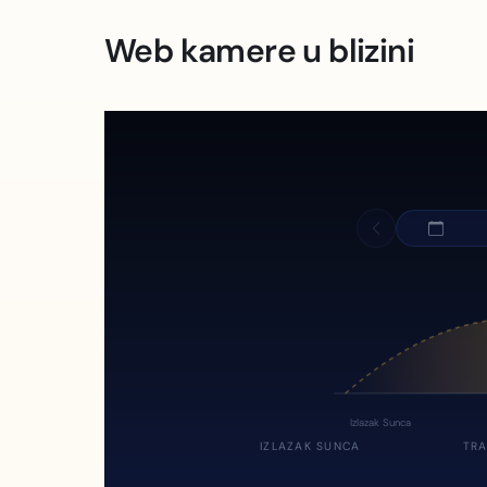
Web kamere u blizini
Izlazak Sunca
IZLAZAK SUNCA
TRA