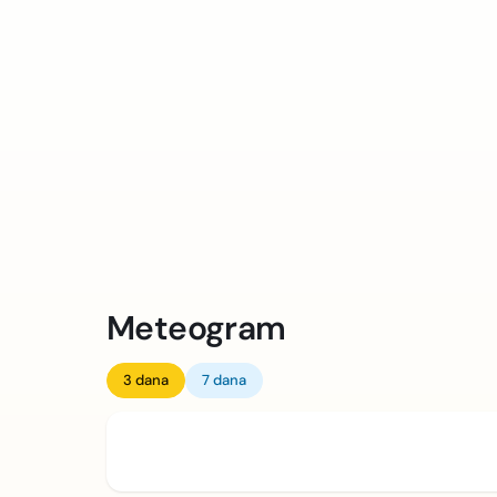
Meteogram
3 dana
7 dana