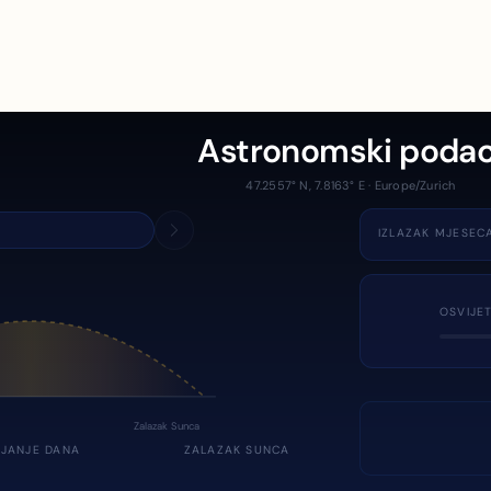
Astronomski podac
47.2557° N, 7.8163° E · Europe/Zurich
IZLAZAK MJESEC
OSVIJE
Zalazak Sunca
JANJE DANA
ZALAZAK SUNCA