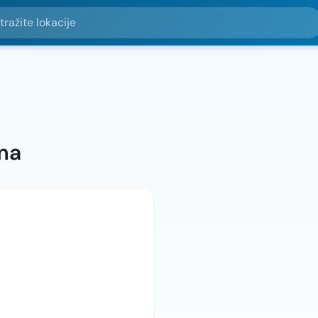
e lokacije
ma