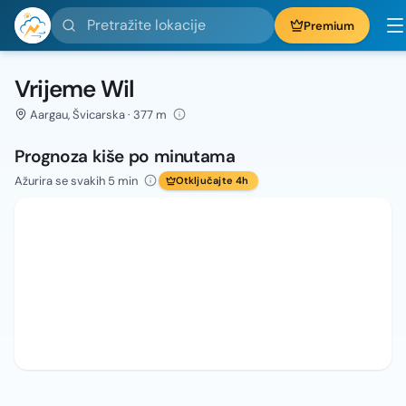
Pretražite lokacije
Premium
Vrijeme Wil
Aargau, Švicarska · 377 m
Prognoza kiše po minutama
Ažurira se svakih 5 min
Otključajte 4h