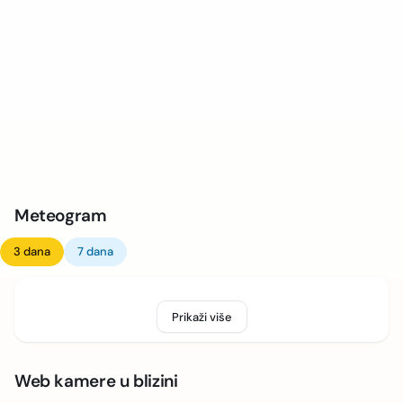
Meteogram
3 dana
7 dana
Prikaži više
Web kamere u blizini