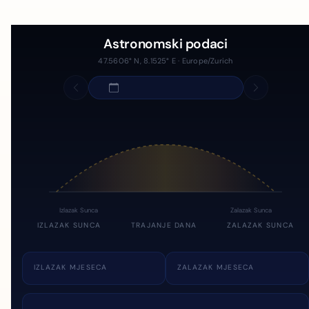
Astronomski podaci
47.5606° N, 8.1525° E · Europe/Zurich
Izlazak Sunca
Zalazak Sunca
IZLAZAK SUNCA
TRAJANJE DANA
ZALAZAK SUNCA
IZLAZAK MJESECA
ZALAZAK MJESECA