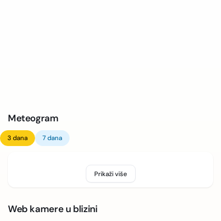
Meteogram
3 dana
7 dana
Prikaži više
Web kamere u blizini