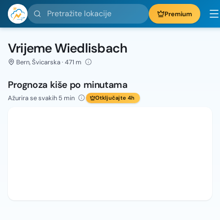
Pretražite lokacije
Premium
Vrijeme Wiedlisbach
Bern, Švicarska · 471 m
Prognoza kiše po minutama
Ažurira se svakih 5 min
Otključajte 4h