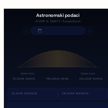
Astronomski podaci
47.2519° N, 7.6461° E · Europe/Zurich
Izlazak Sunca
Zalazak Sunca
IZLAZAK SUNCA
TRAJANJE DANA
ZALAZAK SUNCA
IZLAZAK MJESECA
ZALAZAK MJESECA