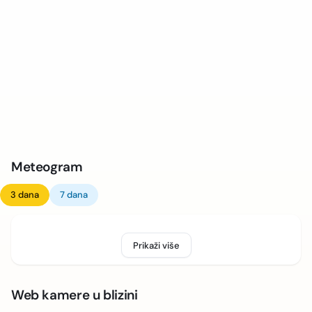
Meteogram
3 dana
7 dana
Prikaži više
Web kamere u blizini