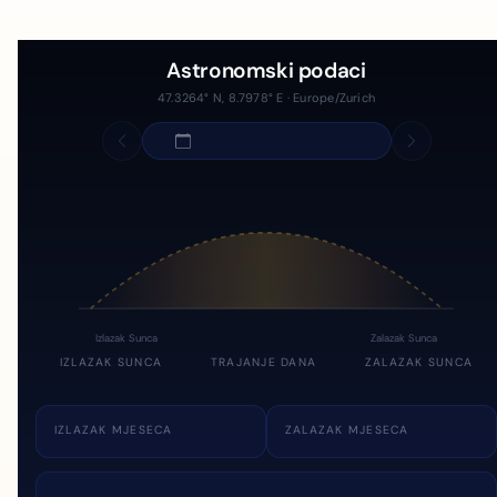
Astronomski podaci
47.3264° N, 8.7978° E · Europe/Zurich
Izlazak Sunca
Zalazak Sunca
IZLAZAK SUNCA
TRAJANJE DANA
ZALAZAK SUNCA
IZLAZAK MJESECA
ZALAZAK MJESECA