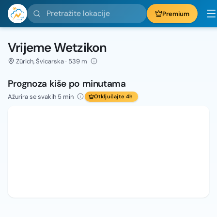
Pretražite lokacije
Premium
Vrijeme Wetzikon
Zürich, Švicarska · 539 m
Prognoza kiše po minutama
Ažurira se svakih 5 min
Otključajte 4h