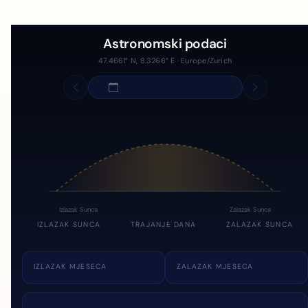
Astronomski podaci
47.4661° N, 8.3266° E · Europe/Zurich
Izlazak Sunca
Zalazak Sunca
IZLAZAK SUNCA
TRAJANJE DANA
ZALAZAK SUNCA
IZLAZAK MJESECA
ZALAZAK MJESECA