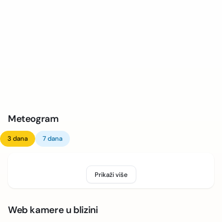
Meteogram
3 dana
7 dana
Prikaži više
Web kamere u blizini