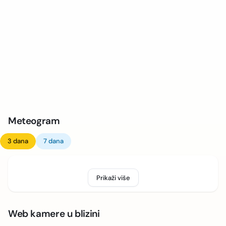
Meteogram
3 dana
7 dana
Prikaži više
Web kamere u blizini