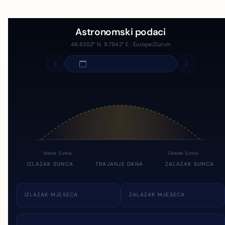
Astronomski podaci
46.8352° N, 9.7942° E · Europe/Zurich
Izlazak Sunca
Zalazak Sunca
IZLAZAK SUNCA
TRAJANJE DANA
ZALAZAK SUNCA
IZLAZAK MJESECA
ZALAZAK MJESECA