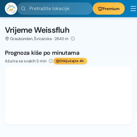
Pretražite lokacije
Premium
Vrijeme Weissfluh
Graubünden, Švicarska · 2843 m
Prognoza kiše po minutama
Ažurira se svakih 5 min
Otključajte 4h