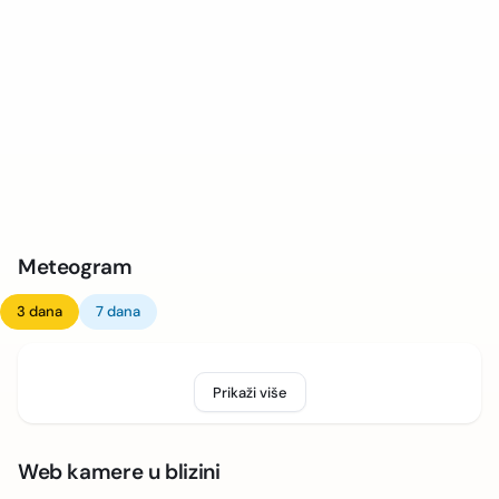
Meteogram
3 dana
7 dana
Prikaži više
Web kamere u blizini