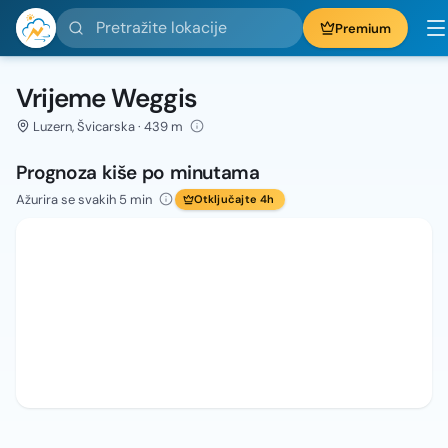
Pretražite lokacije
Premium
Vrijeme Weggis
Luzern, Švicarska · 439 m
Prognoza kiše po minutama
Ažurira se svakih 5 min
Otključajte 4h