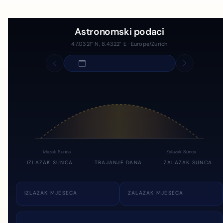
Astronomski podaci
47.0321° N, 8.4322° E · Europe/Zurich
Izlazak Sunca
Zalazak Sunca
IZLAZAK SUNCA
TRAJANJE DANA
ZALAZAK SUNCA
IZLAZAK MJESECA
ZALAZAK MJESECA