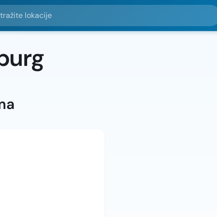
e lokacije
burg
ma