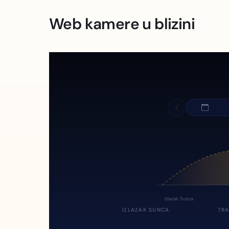
Web kamere u blizini
Izlazak Sunca
IZLAZAK SUNCA
TRA