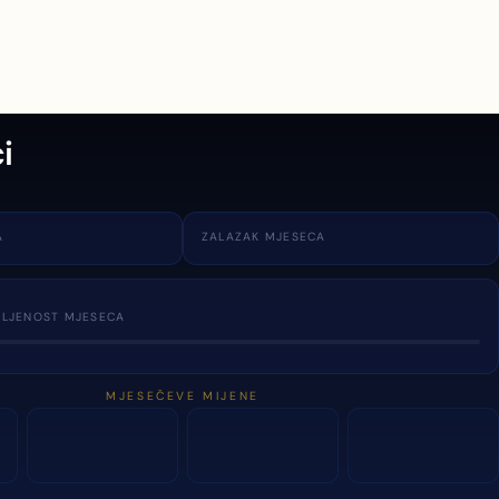
i
A
ZALAZAK MJESECA
TLJENOST MJESECA
MJESEČEVE MIJENE