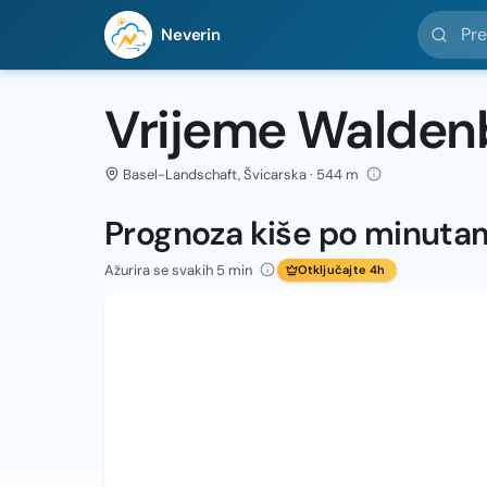
Pretražit
Neverin
Vrijeme Walden
Basel-Landschaft, Švicarska · 544 m
Prognoza kiše po minuta
Ažurira se svakih 5 min
Otključajte 4h