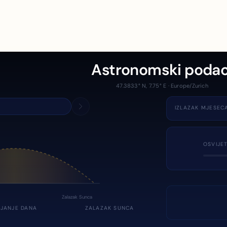
Astronomski podac
47.3833° N, 7.75° E · Europe/Zurich
IZLAZAK MJESEC
OSVIJE
Zalazak Sunca
JANJE DANA
ZALAZAK SUNCA