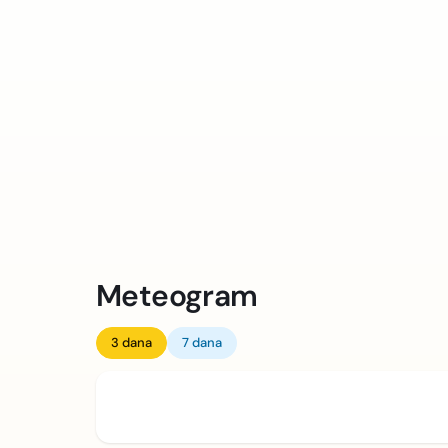
Meteogram
3 dana
7 dana