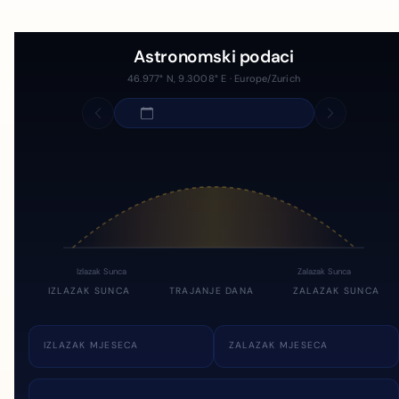
Astronomski podaci
46.977° N, 9.3008° E · Europe/Zurich
Izlazak Sunca
Zalazak Sunca
IZLAZAK SUNCA
TRAJANJE DANA
ZALAZAK SUNCA
IZLAZAK MJESECA
ZALAZAK MJESECA