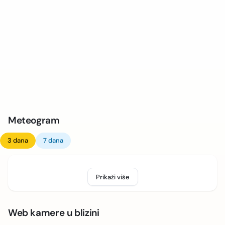
Meteogram
3 dana
7 dana
Prikaži više
Web kamere u blizini