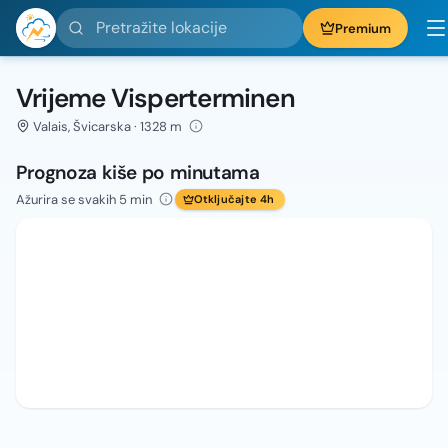
Pretražite lokacije
Premium
Vrijeme Visperterminen
Valais, Švicarska · 1328 m
Prognoza kiše po minutama
Ažurira se svakih 5 min
Otključajte 4h