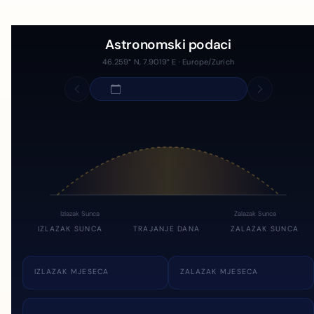
Astronomski podaci
46.259° N, 7.9019° E · Europe/Zurich
Izlazak Sunca
Zalazak Sunca
IZLAZAK SUNCA
TRAJANJE DANA
ZALAZAK SUNCA
IZLAZAK MJESECA
ZALAZAK MJESECA