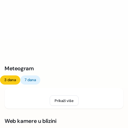
Meteogram
3 dana
7 dana
Prikaži više
Web kamere u blizini