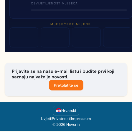
OSVIJETLJENOST MJESECA
MJESEČEVE MIJENE
Prijavite se na našu e-mail listu i budite prvi koji
saznaju najvažnije novosti.
Pretplatite se
Hrvatski
Uvjeti
|
Privatnost
|
Impressum
© 2026 Neverin