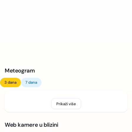
Meteogram
3 dana
7 dana
Prikaži više
Web kamere u blizini