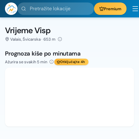
Pretražite lokacije
Premium
Vrijeme Visp
Valais, Švicarska · 653 m
Prognoza kiše po minutama
Ažurira se svakih 5 min
Otključajte 4h