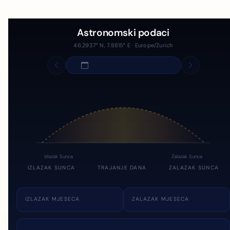
Astronomski podaci
46.2937° N, 7.8815° E · Europe/Zurich
Izlazak Sunca
Zalazak Sunca
IZLAZAK SUNCA
TRAJANJE DANA
ZALAZAK SUNCA
IZLAZAK MJESECA
ZALAZAK MJESECA