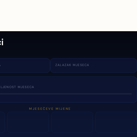
i
A
ZALAZAK MJESECA
TLJENOST MJESECA
MJESEČEVE MIJENE