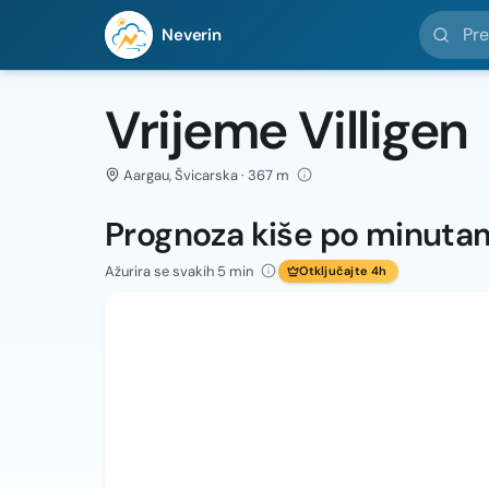
Pretražit
Neverin
Vrijeme Villigen
Aargau, Švicarska · 367 m
Prognoza kiše po minuta
Ažurira se svakih 5 min
Otključajte 4h