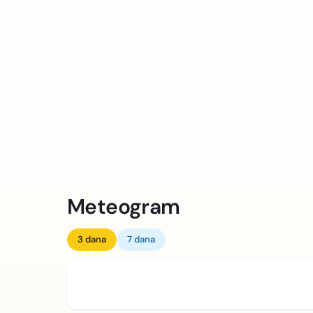
Meteogram
3 dana
7 dana