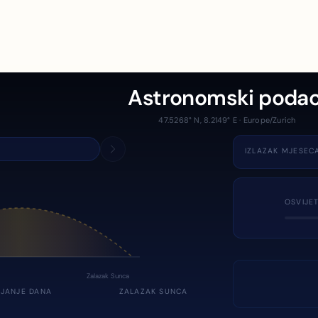
Astronomski podac
47.5268° N, 8.2149° E · Europe/Zurich
IZLAZAK MJESEC
OSVIJE
Zalazak Sunca
JANJE DANA
ZALAZAK SUNCA