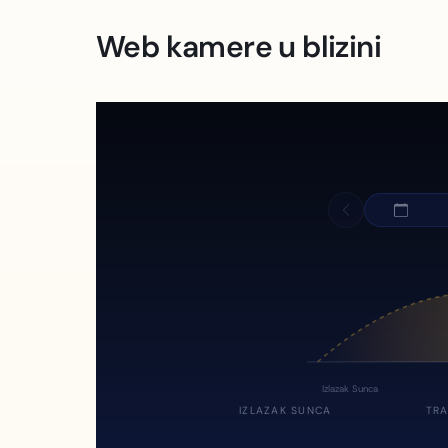
Web kamere u blizini
Izlazak Sunca
IZLAZAK SUNCA
TRA