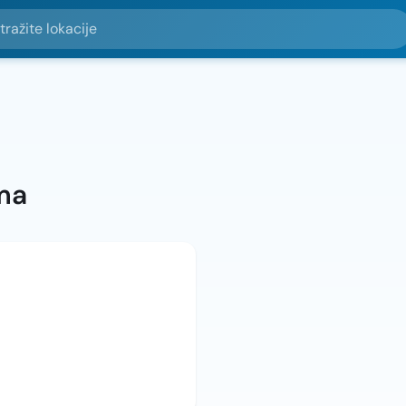
e lokacije
ma