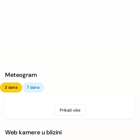
Meteogram
3 dana
7 dana
Prikaži više
Web kamere u blizini