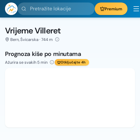
Pretražite lokacije
Premium
Vrijeme Villeret
Bern, Švicarska · 744 m
Prognoza kiše po minutama
Ažurira se svakih 5 min
Otključajte 4h