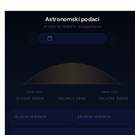
Astronomski podaci
47.1584° N, 7.0189° E · Europe/Zurich
Izlazak Sunca
Zalazak Sunca
IZLAZAK SUNCA
TRAJANJE DANA
ZALAZAK SUNCA
IZLAZAK MJESECA
ZALAZAK MJESECA