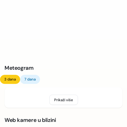
Meteogram
3 dana
7 dana
Prikaži više
Web kamere u blizini