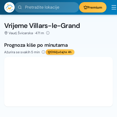
Pretražite lokacije
Premium
Vrijeme Villars-le-Grand
Vaud, Švicarska · 471 m
Prognoza kiše po minutama
Ažurira se svakih 5 min
Otključajte 4h