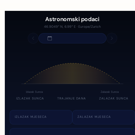
Astronomski podaci
46.9049° N, 6.99° E · Europe/Zurich
Izlazak Sunca
Zalazak Sunca
IZLAZAK SUNCA
TRAJANJE DANA
ZALAZAK SUNCA
IZLAZAK MJESECA
ZALAZAK MJESECA