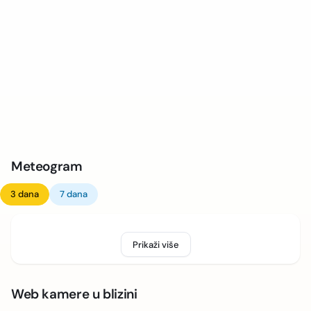
Meteogram
3 dana
7 dana
Prikaži više
Web kamere u blizini