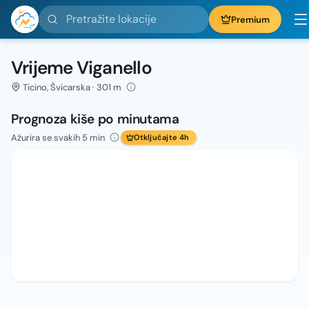
Pretražite lokacije
Premium
Vrijeme Viganello
Ticino, Švicarska · 301 m
Prognoza kiše po minutama
Ažurira se svakih 5 min
Otključajte 4h