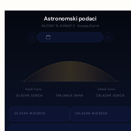
Astronomski podaci
46.0134° N, 8.9688° E · Europe/Zurich
Izlazak Sunca
Zalazak Sunca
IZLAZAK SUNCA
TRAJANJE DANA
ZALAZAK SUNCA
IZLAZAK MJESECA
ZALAZAK MJESECA