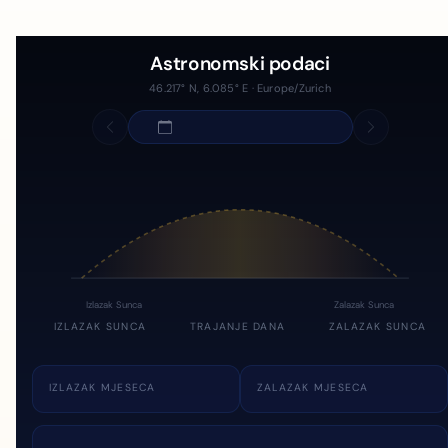
Astronomski podaci
46.217° N, 6.085° E · Europe/Zurich
Izlazak Sunca
Zalazak Sunca
IZLAZAK SUNCA
TRAJANJE DANA
ZALAZAK SUNCA
IZLAZAK MJESECA
ZALAZAK MJESECA