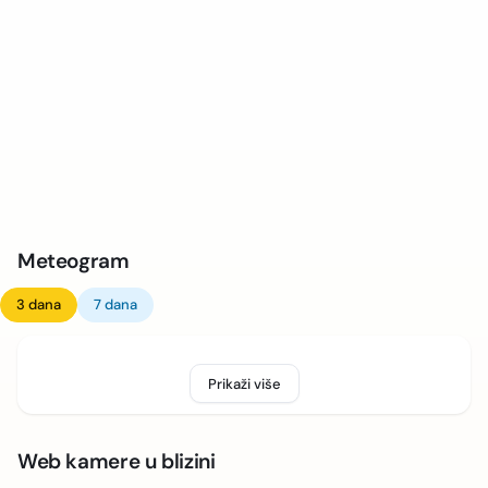
Meteogram
3 dana
7 dana
Prikaži više
Web kamere u blizini