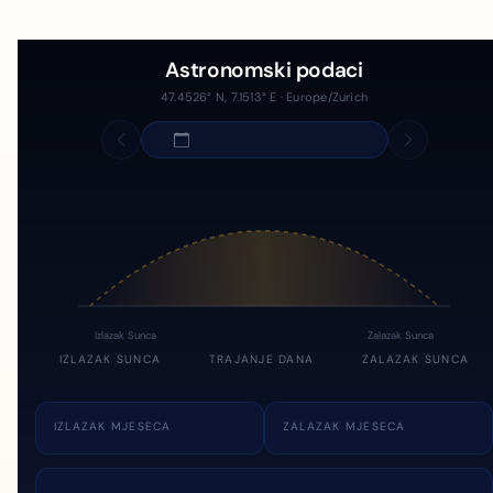
Astronomski podaci
47.4526° N, 7.1513° E · Europe/Zurich
Izlazak Sunca
Zalazak Sunca
IZLAZAK SUNCA
TRAJANJE DANA
ZALAZAK SUNCA
IZLAZAK MJESECA
ZALAZAK MJESECA