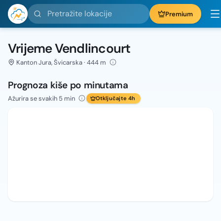
Pretražite lokacije
Premium
Vrijeme Vendlincourt
Kanton Jura, Švicarska · 444 m
Prognoza kiše po minutama
Ažurira se svakih 5 min
Otključajte 4h