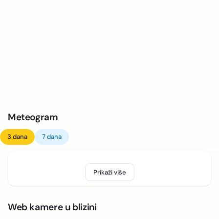
Meteogram
3 dana
7 dana
Prikaži više
Web kamere u blizini