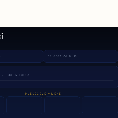
i
A
ZALAZAK MJESECA
TLJENOST MJESECA
MJESEČEVE MIJENE