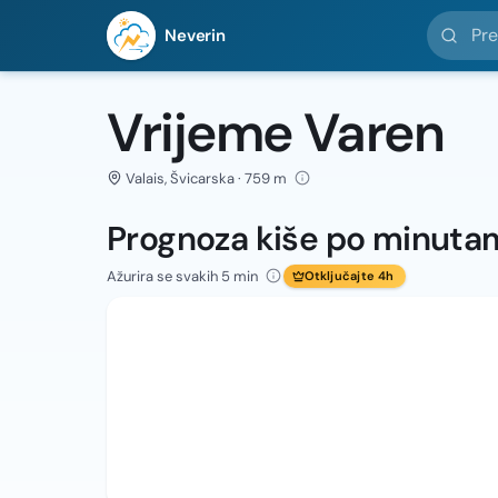
Pretražit
Neverin
Vrijeme Varen
Valais, Švicarska · 759 m
Prognoza kiše po minuta
Ažurira se svakih 5 min
Otključajte 4h