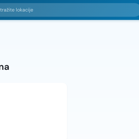
e lokacije
ma