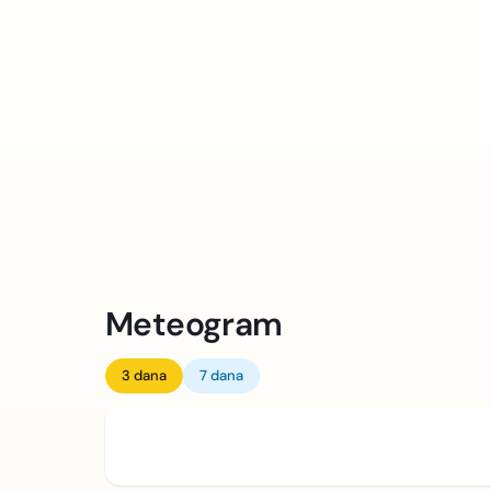
Meteogram
3 dana
7 dana