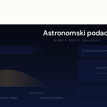
Astronomski podac
46.3186° N, 7.6074° E · Europe/Zurich
IZLAZAK MJESEC
OSVIJE
Zalazak Sunca
JANJE DANA
ZALAZAK SUNCA