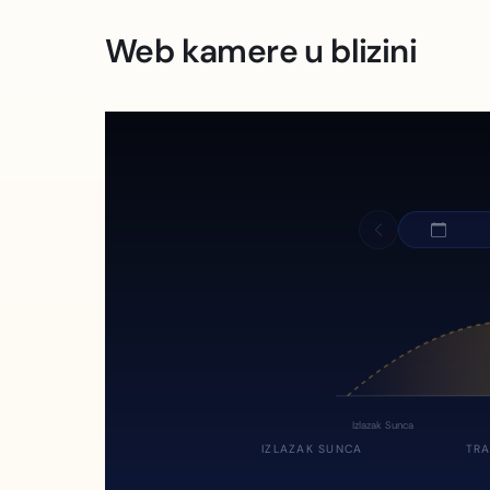
Web kamere u blizini
Izlazak Sunca
IZLAZAK SUNCA
TRA