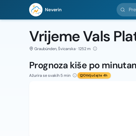
Pretražit
Neverin
Vrijeme Vals Pla
Graubünden, Švicarska · 1252 m
Prognoza kiše po minuta
Ažurira se svakih 5 min
Otključajte 4h