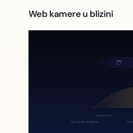
Web kamere u blizini
Izlazak Sunca
IZLAZAK SUNCA
TRA