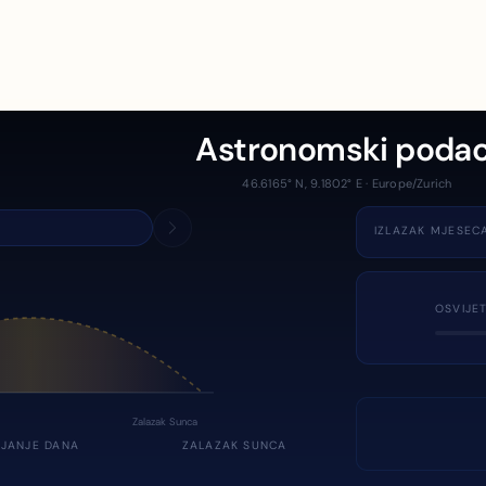
Astronomski podac
46.6165° N, 9.1802° E · Europe/Zurich
IZLAZAK MJESEC
OSVIJE
Zalazak Sunca
JANJE DANA
ZALAZAK SUNCA