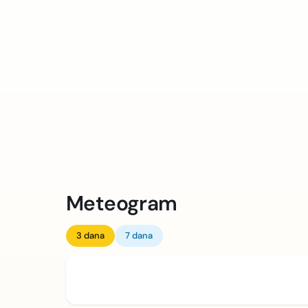
Meteogram
3 dana
7 dana