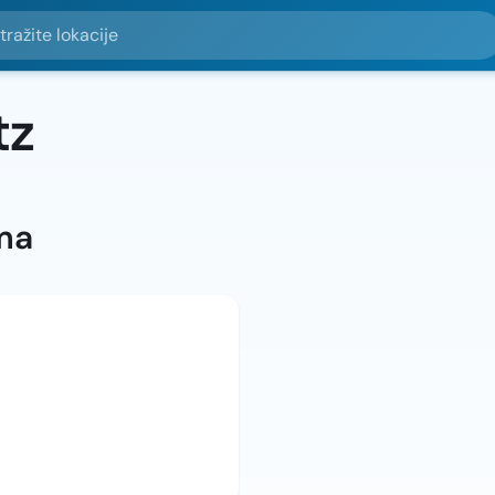
e lokacije
tz
ma