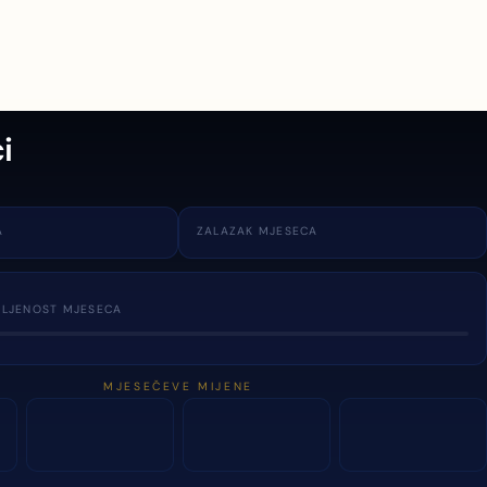
i
A
ZALAZAK MJESECA
TLJENOST MJESECA
MJESEČEVE MIJENE