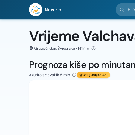
Pretražit
Neverin
Vrijeme Valchav
Graubünden, Švicarska · 1417 m
Prognoza kiše po minuta
Ažurira se svakih 5 min
Otključajte 4h