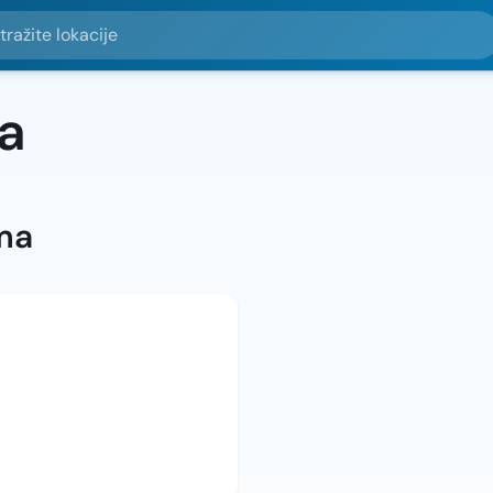
e lokacije
a
ma