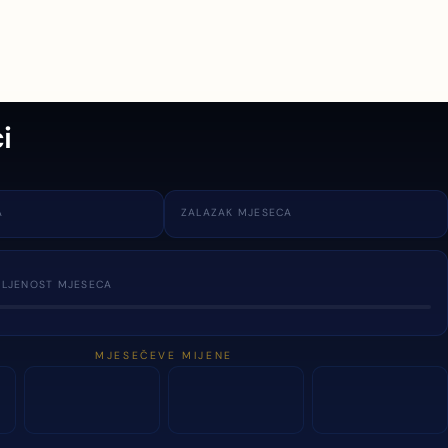
i
A
ZALAZAK MJESECA
TLJENOST MJESECA
MJESEČEVE MIJENE