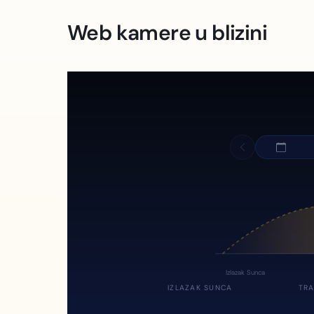
Web kamere u blizini
Izlazak Sunca
IZLAZAK SUNCA
TRA