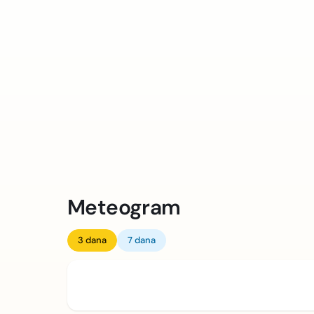
Meteogram
3 dana
7 dana