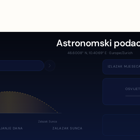
Astronomski podac
46.6008° N, 10.4069° E · Europe/Zurich
IZLAZAK MJESEC
OSVIJE
Zalazak Sunca
JANJE DANA
ZALAZAK SUNCA