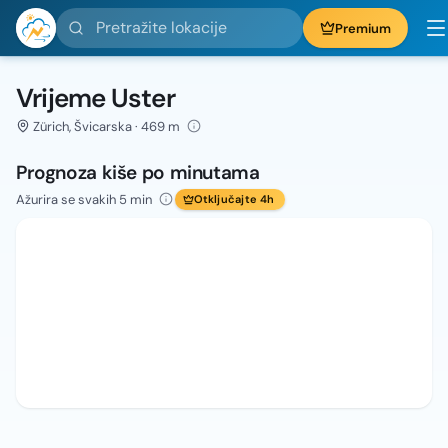
Pretražite lokacije
Premium
Vrijeme Uster
Zürich, Švicarska · 469 m
Prognoza kiše po minutama
Ažurira se svakih 5 min
Otključajte 4h