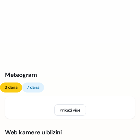
Meteogram
3 dana
7 dana
Prikaži više
Web kamere u blizini