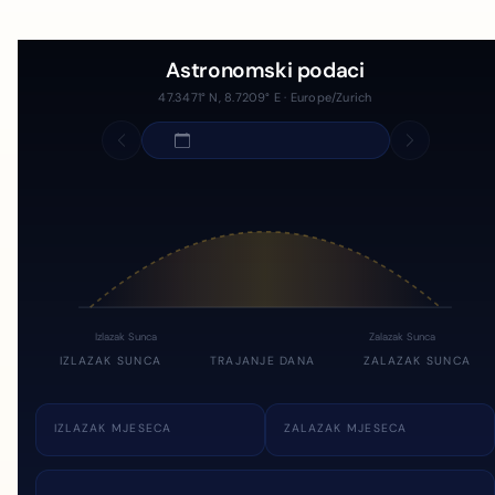
Astronomski podaci
47.3471° N, 8.7209° E · Europe/Zurich
Izlazak Sunca
Zalazak Sunca
IZLAZAK SUNCA
TRAJANJE DANA
ZALAZAK SUNCA
IZLAZAK MJESECA
ZALAZAK MJESECA