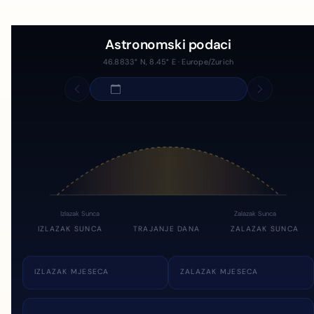
Astronomski podaci
46.8833° N, 8.45° E · Europe/Zurich
Izlazak Sunca
Zalazak Sunca
IZLAZAK SUNCA
TRAJANJE DANA
ZALAZAK SUNCA
IZLAZAK MJESECA
ZALAZAK MJESECA