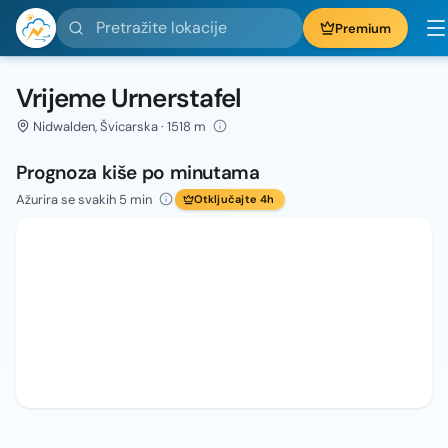
Pretražite lokacije
Premium
Vrijeme Urnerstafel
Nidwalden, Švicarska · 1518 m
Prognoza kiše po minutama
Ažurira se svakih 5 min
Otključajte 4h