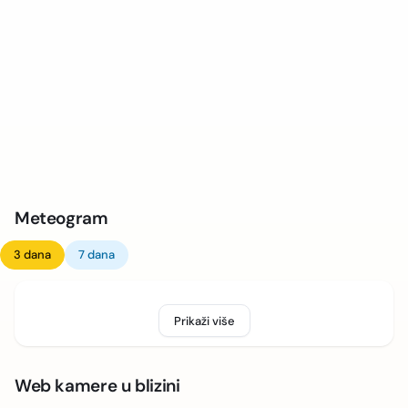
Meteogram
3 dana
7 dana
Prikaži više
Web kamere u blizini