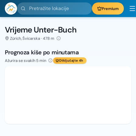
Pretražite lokacije
Premium
Vrijeme Unter-Buch
Zürich, Švicarska · 478 m
Prognoza kiše po minutama
Ažurira se svakih 5 min
Otključajte 4h