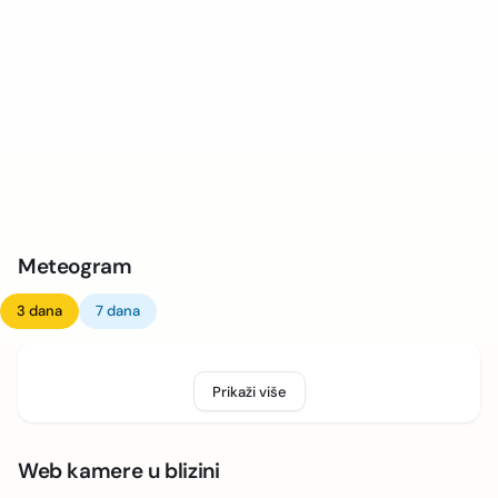
Meteogram
3 dana
7 dana
Prikaži više
Web kamere u blizini