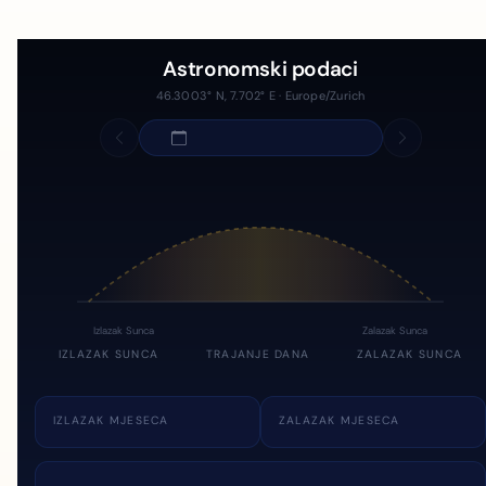
Astronomski podaci
46.3003° N, 7.702° E · Europe/Zurich
Izlazak Sunca
Zalazak Sunca
IZLAZAK SUNCA
TRAJANJE DANA
ZALAZAK SUNCA
IZLAZAK MJESECA
ZALAZAK MJESECA