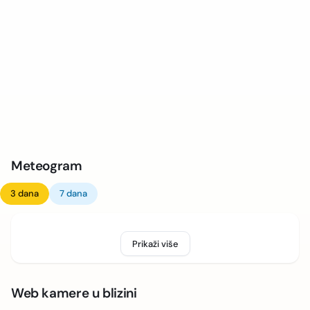
Meteogram
3 dana
7 dana
Prikaži više
Web kamere u blizini