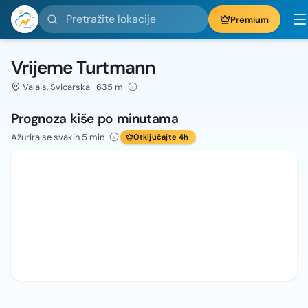
Pretražite lokacije
Premium
Vrijeme Turtmann
Valais, Švicarska · 635 m
Prognoza kiše po minutama
Ažurira se svakih 5 min
Otključajte 4h