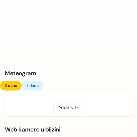
Meteogram
3 dana
7 dana
Prikaži više
Web kamere u blizini