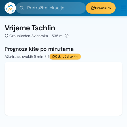
Pretražite lokacije
Premium
Vrijeme Tschlin
Graubünden, Švicarska · 1535 m
Prognoza kiše po minutama
Ažurira se svakih 5 min
Otključajte 4h