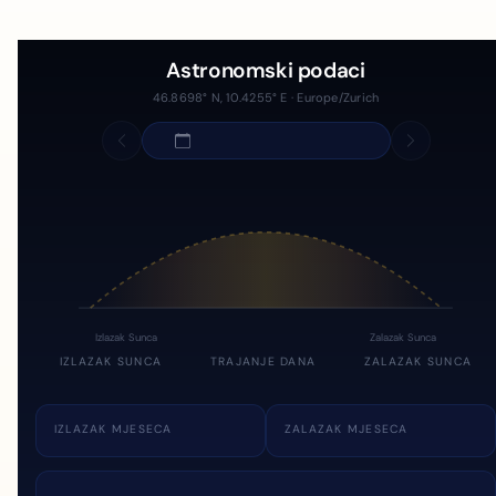
Astronomski podaci
46.8698° N, 10.4255° E · Europe/Zurich
Izlazak Sunca
Zalazak Sunca
IZLAZAK SUNCA
TRAJANJE DANA
ZALAZAK SUNCA
IZLAZAK MJESECA
ZALAZAK MJESECA