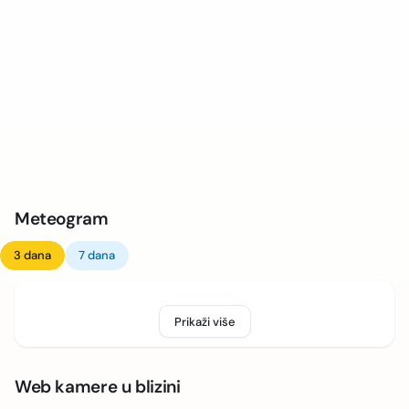
Meteogram
3 dana
7 dana
Prikaži više
Web kamere u blizini