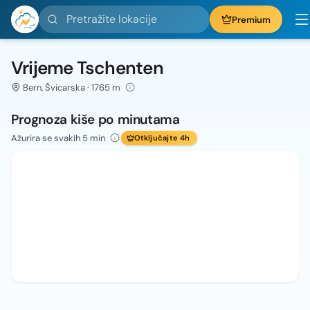
Pretražite lokacije
Premium
Vrijeme Tschenten
Bern, Švicarska · 1765 m
Prognoza kiše po minutama
Ažurira se svakih 5 min
Otključajte 4h