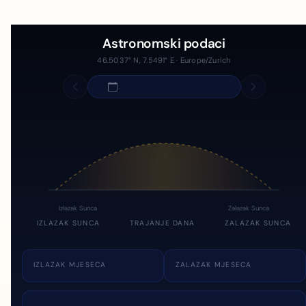
Astronomski podaci
46.5037° N, 7.5491° E · Europe/Zurich
Izlazak Sunca
Zalazak Sunca
IZLAZAK SUNCA
TRAJANJE DANA
ZALAZAK SUNCA
IZLAZAK MJESECA
ZALAZAK MJESECA