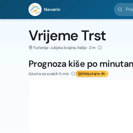
Pretražit
Neverin
Vrijeme Trst
Furlanija-Julijska krajina, Italija · 2 m
Prognoza kiše po minuta
Ažurira se svakih 5 min
Otključajte 4h