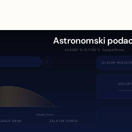
Astronomski podac
45.6495° N, 13.7768° E · Europe/Rome
IZLAZAK MJESEC
OSVIJE
Zalazak Sunca
JANJE DANA
ZALAZAK SUNCA