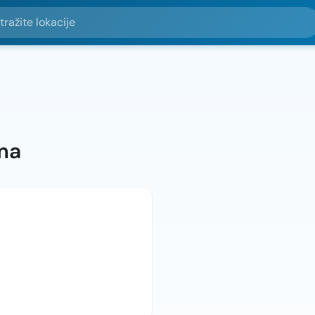
e lokacije
ma