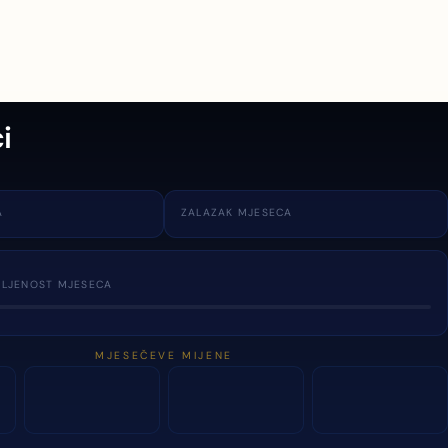
i
A
ZALAZAK MJESECA
TLJENOST MJESECA
MJESEČEVE MIJENE