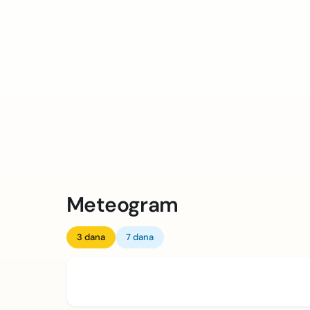
Meteogram
3 dana
7 dana