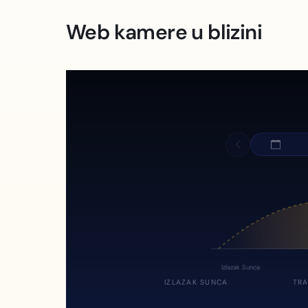
Web kamere u blizini
Izlazak Sunca
IZLAZAK SUNCA
TRA