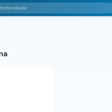
e lokacije
ma