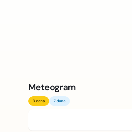
Meteogram
3 dana
7 dana