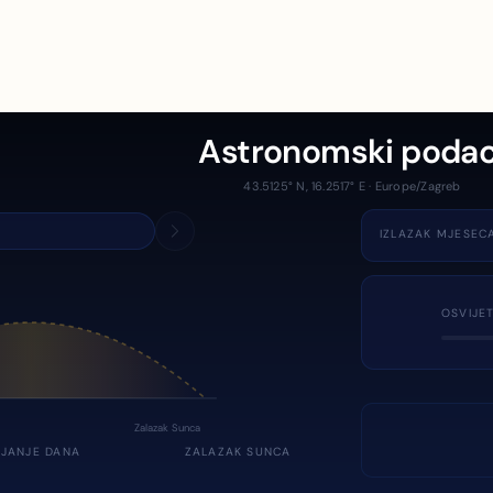
Astronomski podac
43.5125° N, 16.2517° E · Europe/Zagreb
IZLAZAK MJESEC
OSVIJE
Zalazak Sunca
JANJE DANA
ZALAZAK SUNCA