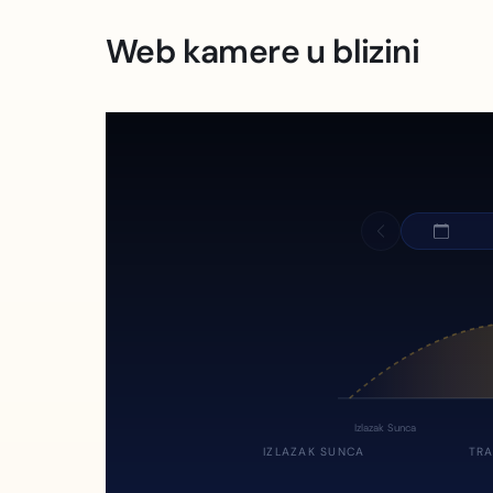
Web kamere u blizini
Izlazak Sunca
IZLAZAK SUNCA
TRA