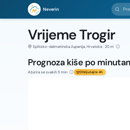
Pretražit
Neverin
Vrijeme Trogir
Splitsko-dalmatinska županija, Hrvatska · 20 m
Prognoza kiše po minuta
Ažurira se svakih 5 min
Otključajte 4h