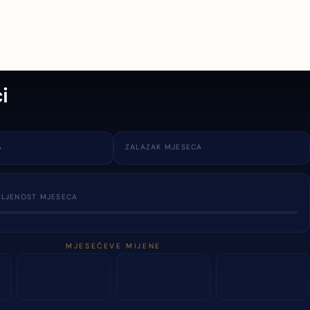
i
A
ZALAZAK MJESECA
TLJENOST MJESECA
MJESEČEVE MIJENE