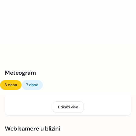
Meteogram
3 dana
7 dana
Prikaži više
Web kamere u blizini