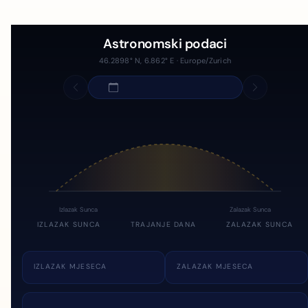
Astronomski podaci
46.2898° N, 6.862° E · Europe/Zurich
Izlazak Sunca
Zalazak Sunca
IZLAZAK SUNCA
TRAJANJE DANA
ZALAZAK SUNCA
IZLAZAK MJESECA
ZALAZAK MJESECA