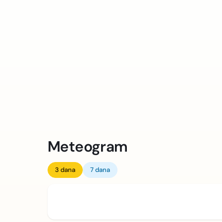
Meteogram
3 dana
7 dana