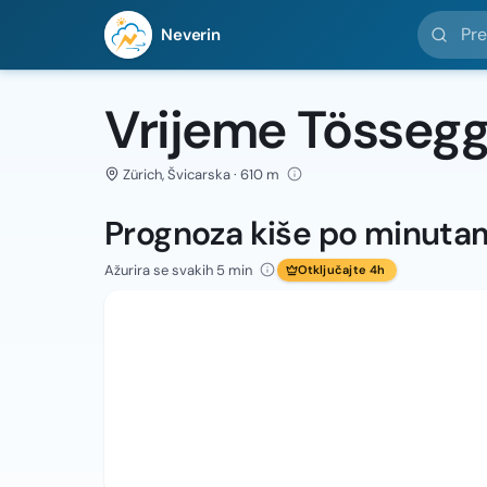
Pretražit
Neverin
Vrijeme Tösseg
Zürich, Švicarska · 610 m
Prognoza kiše po minuta
Ažurira se svakih 5 min
Otključajte 4h