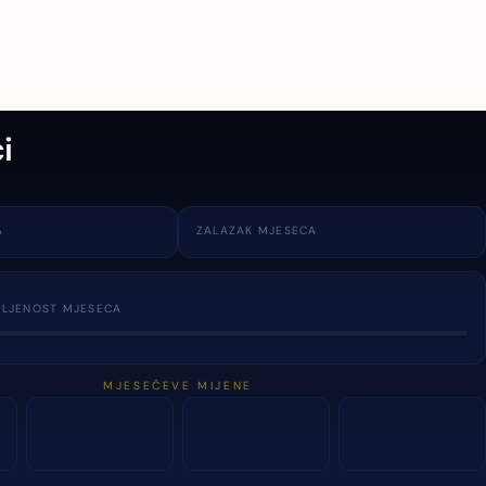
i
A
ZALAZAK MJESECA
TLJENOST MJESECA
MJESEČEVE MIJENE