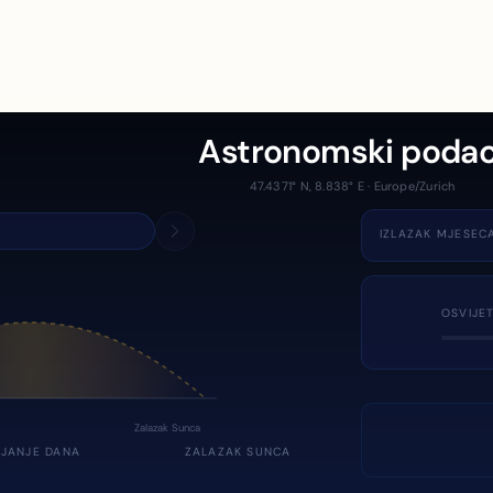
Astronomski podac
47.4371° N, 8.838° E · Europe/Zurich
IZLAZAK MJESEC
OSVIJE
Zalazak Sunca
JANJE DANA
ZALAZAK SUNCA