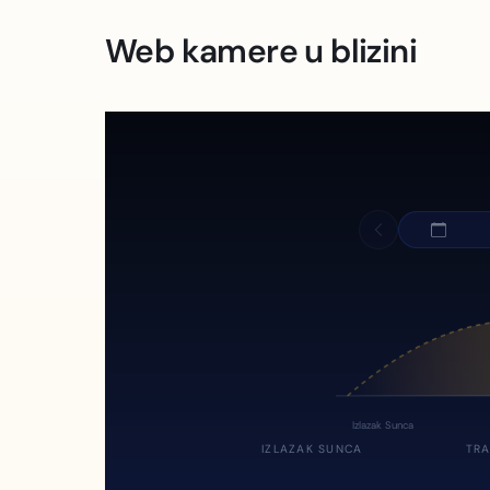
Web kamere u blizini
Izlazak Sunca
IZLAZAK SUNCA
TRA