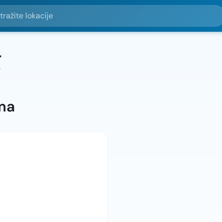
e lokacije
g
ma