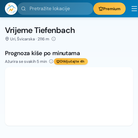
Pretražite lokacije
Premium
Vrijeme Tiefenbach
Uri, Švicarska · 2116 m
Prognoza kiše po minutama
Ažurira se svakih 5 min
Otključajte 4h