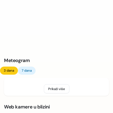
Meteogram
3 dana
7 dana
Prikaži više
Web kamere u blizini