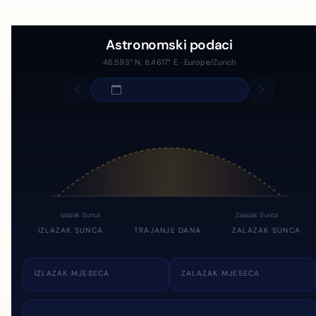
Astronomski podaci
46.593° N, 8.4617° E · Europe/Zurich
Izlazak Sunca
Zalazak Sunca
IZLAZAK SUNCA
TRAJANJE DANA
ZALAZAK SUNCA
IZLAZAK MJESECA
ZALAZAK MJESECA