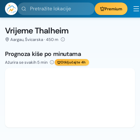
Pretražite lokacije
Premium
Vrijeme Thalheim
Aargau, Švicarska · 450 m
Prognoza kiše po minutama
Ažurira se svakih 5 min
Otključajte 4h