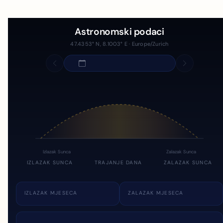
Astronomski podaci
47.4353° N, 8.1003° E · Europe/Zurich
Izlazak Sunca
Zalazak Sunca
IZLAZAK SUNCA
TRAJANJE DANA
ZALAZAK SUNCA
IZLAZAK MJESECA
ZALAZAK MJESECA