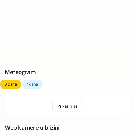
Meteogram
3 dana
7 dana
Prikaži više
Web kamere u blizini