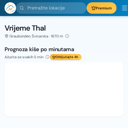
Pretražite lokacije
Premium
Vrijeme Thal
Graubünden, Švicarska · 1670 m
Prognoza kiše po minutama
Ažurira se svakih 5 min
Otključajte 4h