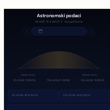
Astronomski podaci
46.638° N, 9.2805° E · Europe/Zurich
Izlazak Sunca
Zalazak Sunca
IZLAZAK SUNCA
TRAJANJE DANA
ZALAZAK SUNCA
IZLAZAK MJESECA
ZALAZAK MJESECA