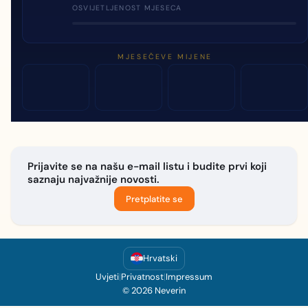
OSVIJETLJENOST MJESECA
MJESEČEVE MIJENE
Prijavite se na našu e-mail listu i budite prvi koji
saznaju najvažnije novosti.
Pretplatite se
Hrvatski
Uvjeti
|
Privatnost
|
Impressum
© 2026 Neverin