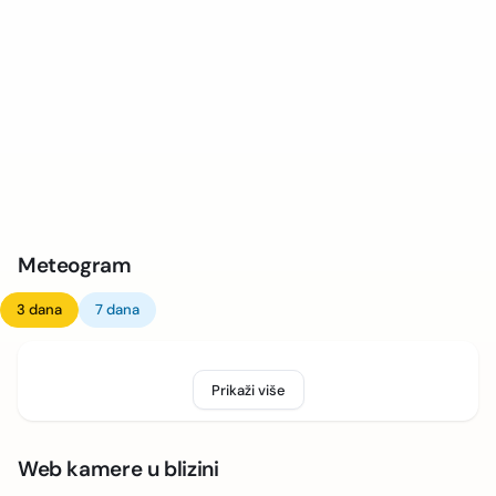
Meteogram
3 dana
7 dana
Prikaži više
Web kamere u blizini