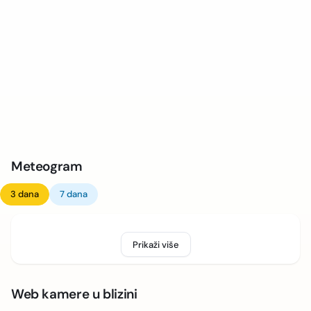
Meteogram
3 dana
7 dana
Prikaži više
Web kamere u blizini