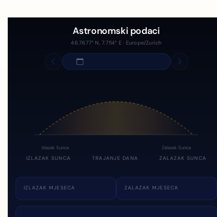
Astronomski podaci
46.7677° N, 7.7114° E · Europe/Zurich
Izlazak Sunca
Zalazak Sunca
IZLAZAK SUNCA
TRAJANJE DANA
ZALAZAK SUNCA
IZLAZAK MJESECA
ZALAZAK MJESECA