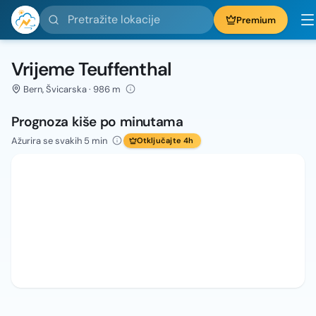
Pretražite lokacije
Premium
Vrijeme Teuffenthal
Bern, Švicarska · 986 m
Prognoza kiše po minutama
Ažurira se svakih 5 min
Otključajte 4h