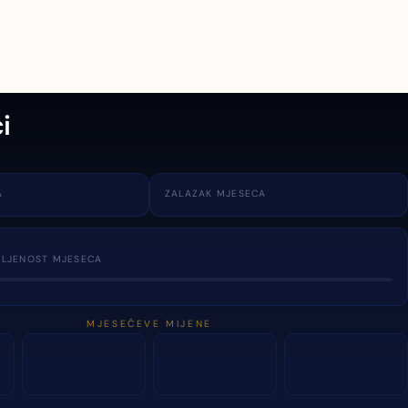
i
A
ZALAZAK MJESECA
TLJENOST MJESECA
MJESEČEVE MIJENE