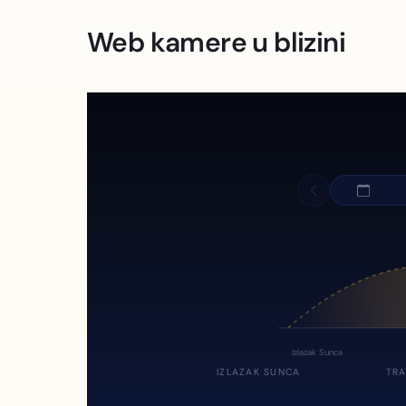
Web kamere u blizini
Izlazak Sunca
IZLAZAK SUNCA
TRA