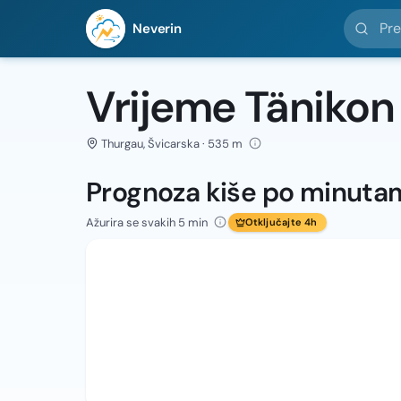
Pretražit
Neverin
Vrijeme Tänikon
Thurgau, Švicarska · 535 m
Prognoza kiše po minuta
Ažurira se svakih 5 min
Otključajte 4h