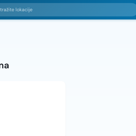
e lokacije
ma