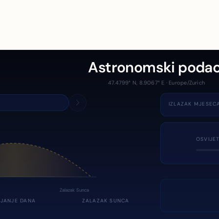
Astronomski podac
47.4799° N, 8.9067° E · Europe/Zurich
IZLAZAK MJESEC
OSVIJE
Zalazak Sunca
JANJE DANA
ZALAZAK SUNCA