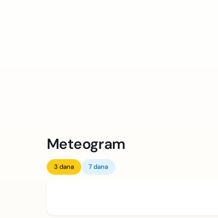
Meteogram
3 dana
7 dana