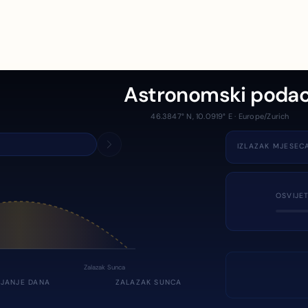
Astronomski podac
46.3847° N, 10.0919° E · Europe/Zurich
IZLAZAK MJESEC
OSVIJE
Zalazak Sunca
JANJE DANA
ZALAZAK SUNCA