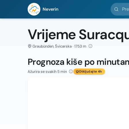
Pretražit
Neverin
Vrijeme Suracq
Graubünden, Švicarska · 1753 m
Prognoza kiše po minuta
Ažurira se svakih 5 min
Otključajte 4h