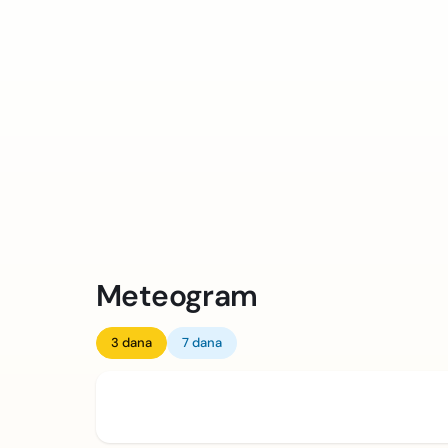
Meteogram
3 dana
7 dana