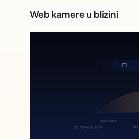
Web kamere u blizini
Izlazak Sunca
IZLAZAK SUNCA
TRA