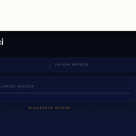
i
A
ZALAZAK MJESECA
TLJENOST MJESECA
MJESEČEVE MIJENE