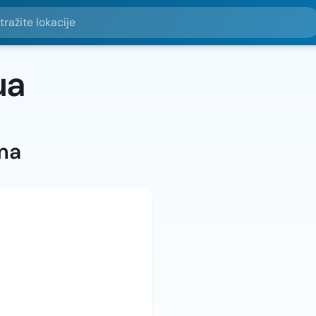
e lokacije
ua
ma