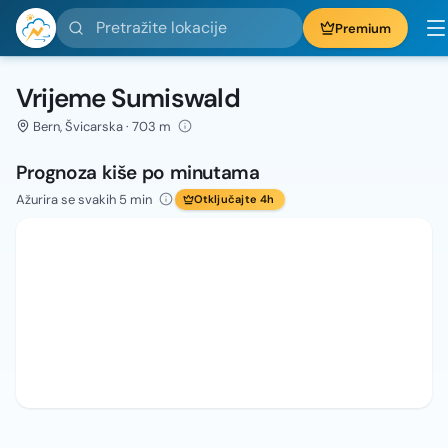
Pretražite lokacije
Premium
Vrijeme Sumiswald
Bern, Švicarska · 703 m
Prognoza kiše po minutama
Ažurira se svakih 5 min
Otključajte 4h