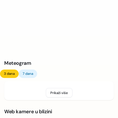
Meteogram
3 dana
7 dana
Prikaži više
Web kamere u blizini