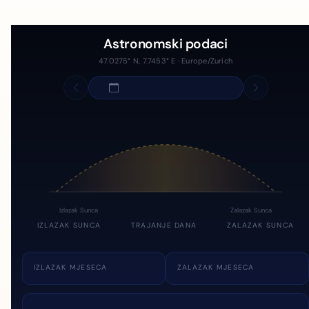
Astronomski podaci
47.0275° N, 7.7453° E · Europe/Zurich
Izlazak Sunca
Zalazak Sunca
IZLAZAK SUNCA
TRAJANJE DANA
ZALAZAK SUNCA
IZLAZAK MJESECA
ZALAZAK MJESECA