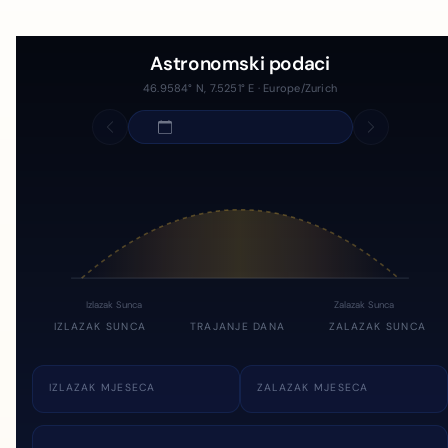
Astronomski podaci
46.9584° N, 7.5251° E · Europe/Zurich
Izlazak Sunca
Zalazak Sunca
IZLAZAK SUNCA
TRAJANJE DANA
ZALAZAK SUNCA
IZLAZAK MJESECA
ZALAZAK MJESECA