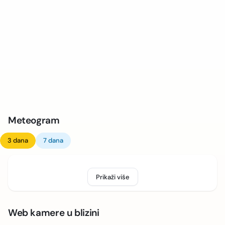
Meteogram
3 dana
7 dana
Prikaži više
Web kamere u blizini