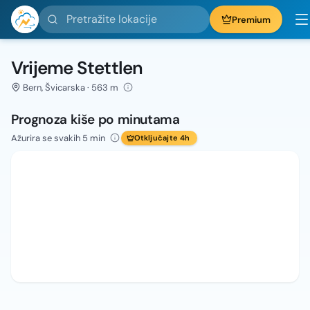
Pretražite lokacije
Premium
Vrijeme Stettlen
Bern, Švicarska · 563 m
Prognoza kiše po minutama
Ažurira se svakih 5 min
Otključajte 4h